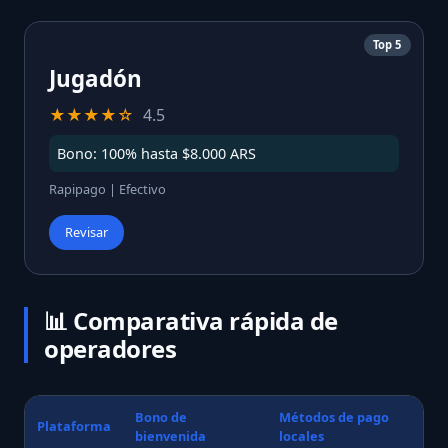
Top 5
Jugadón
★★★★☆
4.5
Bono: 100% hasta $8.000 ARS
Rapipago | Efectivo
Revisar
📊 Comparativa rápida de
operadores
Bono de
Métodos de pago
Plataforma
bienvenida
locales