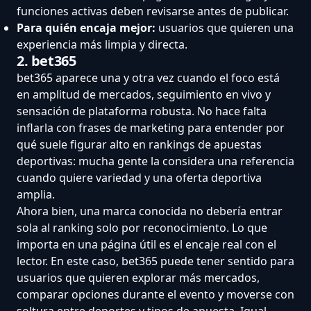
funciones activas deben revisarse antes de publicar.
Para quién encaja mejor:
usuarios que quieren una
experiencia más limpia y directa.
2. bet365
bet365 aparece una y otra vez cuando el foco está
en amplitud de mercados, seguimiento en vivo y
sensación de plataforma robusta. No hace falta
inflarla con frases de marketing para entender por
qué suele figurar alto en rankings de apuestas
deportivas: mucha gente la considera una referencia
cuando quiere variedad y una oferta deportiva
amplia.
Ahora bien, una marca conocida no debería entrar
sola al ranking solo por reconocimiento. Lo que
importa en una página útil es el encaje real con el
lector. En este caso, bet365 puede tener sentido para
usuarios que quieren explorar más mercados,
comparar opciones durante el evento y moverse con
soltura entre deportes y tipos de apuesta. Igual,