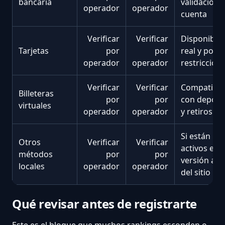
bancaria
validación 
operador
operador
cuenta
Verificar
Verificar
Disponibili
Tarjetas
por
por
real y posib
operador
operador
restriccion
Verificar
Verificar
Compatibil
Billeteras
por
por
con depósi
virtuales
operador
operador
y retiros
Si están
Otros
Verificar
Verificar
activos en l
métodos
por
por
versión act
locales
operador
operador
del sitio
Qué revisar antes de registrarte
Este es el bloque que muchos rankings esconden o