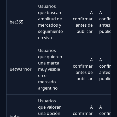
Usuarios
que buscan
A
A
amplitud de
confirmar
confirma
bet365
mercados y
antes de
antes de
seguimiento
publicar
publicar
en vivo
Usuarios
que quieren
A
A
una marca
confirmar
confirma
BetWarrior
muy visible
antes de
antes de
en el
publicar
publicar
mercado
argentino
Usuarios
que valoran
A
A
una opción
confirmar
confirma
bplay