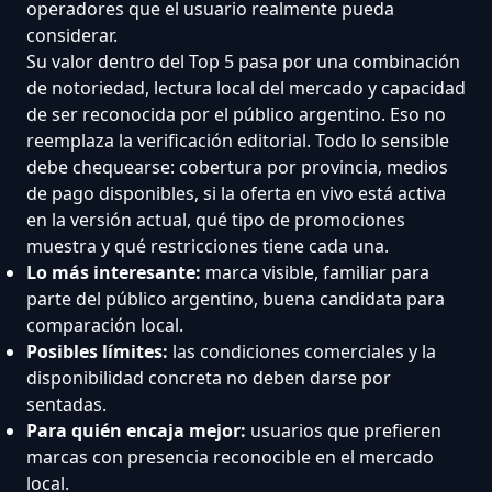
operadores que el usuario realmente pueda
considerar.
Su valor dentro del Top 5 pasa por una combinación
de notoriedad, lectura local del mercado y capacidad
de ser reconocida por el público argentino. Eso no
reemplaza la verificación editorial. Todo lo sensible
debe chequearse: cobertura por provincia, medios
de pago disponibles, si la oferta en vivo está activa
en la versión actual, qué tipo de promociones
muestra y qué restricciones tiene cada una.
Lo más interesante:
marca visible, familiar para
parte del público argentino, buena candidata para
comparación local.
Posibles límites:
las condiciones comerciales y la
disponibilidad concreta no deben darse por
sentadas.
Para quién encaja mejor:
usuarios que prefieren
marcas con presencia reconocible en el mercado
local.