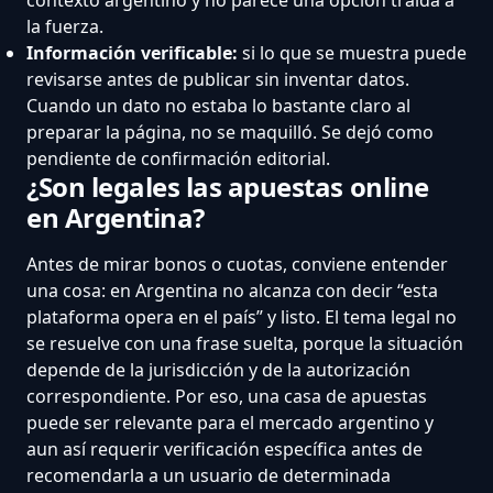
la fuerza.
Información verificable:
si lo que se muestra puede
revisarse antes de publicar sin inventar datos.
Cuando un dato no estaba lo bastante claro al
preparar la página, no se maquilló. Se dejó como
pendiente de confirmación editorial.
¿Son legales las apuestas online
en Argentina?
Antes de mirar bonos o cuotas, conviene entender
una cosa: en Argentina no alcanza con decir “esta
plataforma opera en el país” y listo. El tema legal no
se resuelve con una frase suelta, porque la situación
depende de la jurisdicción y de la autorización
correspondiente. Por eso, una casa de apuestas
puede ser relevante para el mercado argentino y
aun así requerir verificación específica antes de
recomendarla a un usuario de determinada