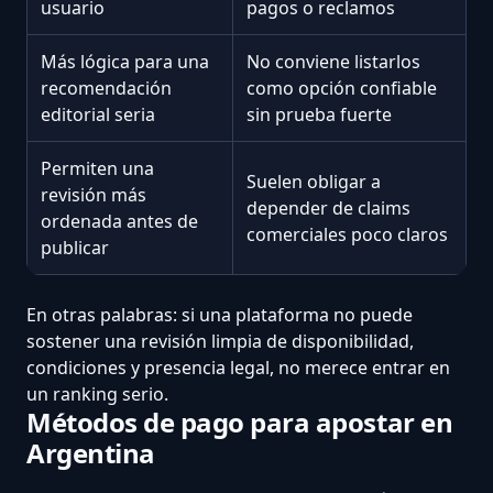
usuario
pagos o reclamos
Más lógica para una
No conviene listarlos
recomendación
como opción confiable
editorial seria
sin prueba fuerte
Permiten una
Suelen obligar a
revisión más
depender de claims
ordenada antes de
comerciales poco claros
publicar
En otras palabras: si una plataforma no puede
sostener una revisión limpia de disponibilidad,
condiciones y presencia legal, no merece entrar en
un ranking serio.
Métodos de pago para apostar en
Argentina