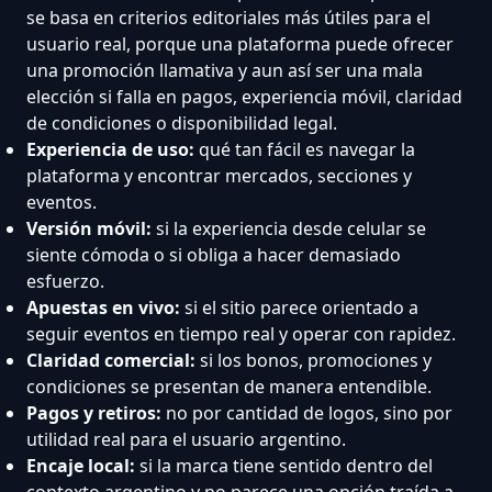
se basa en criterios editoriales más útiles para el
usuario real, porque una plataforma puede ofrecer
una promoción llamativa y aun así ser una mala
elección si falla en pagos, experiencia móvil, claridad
de condiciones o disponibilidad legal.
Experiencia de uso:
qué tan fácil es navegar la
plataforma y encontrar mercados, secciones y
eventos.
Versión móvil:
si la experiencia desde celular se
siente cómoda o si obliga a hacer demasiado
esfuerzo.
Apuestas en vivo:
si el sitio parece orientado a
seguir eventos en tiempo real y operar con rapidez.
Claridad comercial:
si los bonos, promociones y
condiciones se presentan de manera entendible.
Pagos y retiros:
no por cantidad de logos, sino por
utilidad real para el usuario argentino.
Encaje local:
si la marca tiene sentido dentro del
contexto argentino y no parece una opción traída a